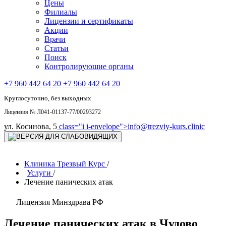
Цены
Филиалы
Лицензии и сертификаты
Акции
Врачи
Статьи
Поиск
Контролирующие органы
+7 960 442 64 20
+7 960 442 64 20
Круглосуточно, без выходных
Лицензия № Л041-01137-77/00293272
ул. Косинова, 5
class="i i-envelope">
info@trezviy-kurs.clinic
Клиника Трезвый Курс
/
Услуги
/
Лечение панических атак
Лицензия Минздрава РФ
Лечение панических атак в Чудово