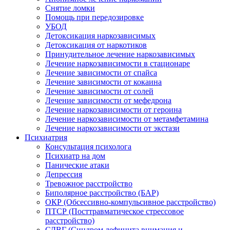
Снятие ломки
Помощь при передозировке
УБОД
Детоксикация наркозависимых
Детоксикация от наркотиков
Принудительное лечение наркозависимых
Лечение наркозависимости в стационаре
Лечение зависимости от спайса
Лечение зависимости от кокаина
Лечение зависимости от солей
Лечение зависимости от мефедрона
Лечение наркозависимости от героина
Лечение наркозависимости от метамфетамина
Лечение наркозависимости от экстази
Психиатрия
Консультация психолога
Психиатр на дом
Панические атаки
Депрессия
Тревожное расстройство
Биполярное расстройство (БАР)
ОКР (Обсессивно-компульсивное расстройство)
ПТСР (Посттравматическое стрессовое
расстройство)
СДВГ (Синдром дефицита внимания и