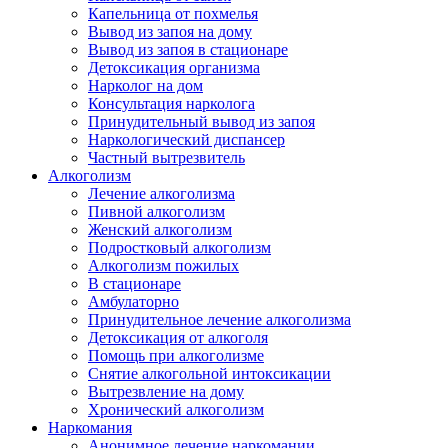
Капельница от похмелья
Вывод из запоя на дому
Вывод из запоя в стационаре
Детоксикация организма
Нарколог на дом
Консультация нарколога
Принудительный вывод из запоя
Наркологический диспансер
Частный вытрезвитель
Алкоголизм
Лечение алкоголизма
Пивной алкоголизм
Женский алкоголизм
Подростковый алкоголизм
Алкоголизм пожилых
В стационаре
Амбулаторно
Принудительное лечение алкоголизма
Детоксикация от алкоголя
Помощь при алкоголизме
Снятие алкогольной интоксикации
Вытрезвление на дому
Хронический алкоголизм
Наркомания
Анонимное лечение наркомании