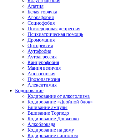
Клаустрофобия
Апатия
Белая горячка
Агорафобия
Социофобия
Послеродовая депрессия
Психиатрическая помощь
Дромомания
Орторексия
Аутофобия
Аутоагрессия
Канцерофобия
Мания величия
Анозогнозия
Прозопагнозия
Алекситимия
Кодирование
Кодирование от алкоголизма
Кодирование «Двойной блок»
Вшивание ампулы
Вшивание Торпедо
Кодирование Довженко
Алкоблокада
Кодирование на дому
Кодирование гипнозом