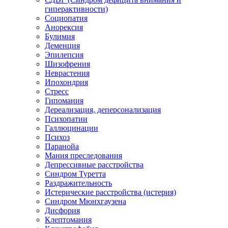
гиперактивности)
Социопатия
Анорексия
Булимия
Деменция
Эпилепсия
Шизофрения
Неврастения
Ипохондрия
Стресс
Гипомания
Дереализация, деперсонализация
Психопатии
Галлюцинации
Психоз
Паранойа
Мания преследования
Депрессивные расстройства
Синдром Туретта
Раздражительность
Истерические расстройства (истерия)
Синдром Мюнхгаузена
Дисфория
Клептомания