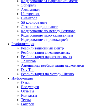
Кодирование от наркозависимости
Эспераль
Алкоминал
Налтрексон
Вивитрол
Sit кодирование
Лазерное кодирование
Кодирование по методу Рожнова
Кодирование иглоукалыванием
Кодирование с провокацией
Реабилитация
Реабилитационный центр
Реабилитация алкозависимых
Реабилитация наркозависимых
12 шагов
Анонимная реабилитация наркоманов
Day Top
Реабилитация по методу Шичко
Информация
О нас
Все услуги
Отзывы
Контакты
Тесты
Галерея