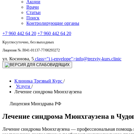
Акции
Врачи
Статьи
Поиск
Контролирующие органы
+7 960 442 64 20
+7 960 442 64 20
Круглосуточно, без выходных
Лицензия № Л041-01137-77/00293272
ул. Косинова, 5
class="i i-envelope">
info@trezviy-kurs.clinic
Клиника Трезвый Курс
/
Услуги
/
Лечение синдрома Мюнхгаузена
Лицензия Минздрава РФ
Лечение синдрома Мюнхгаузена в Чудо
Лечение синдрома Мюнхгаузена — профессиональная помощь п