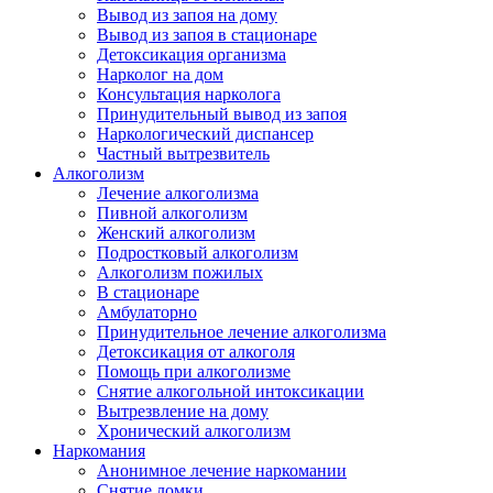
Вывод из запоя на дому
Вывод из запоя в стационаре
Детоксикация организма
Нарколог на дом
Консультация нарколога
Принудительный вывод из запоя
Наркологический диспансер
Частный вытрезвитель
Алкоголизм
Лечение алкоголизма
Пивной алкоголизм
Женский алкоголизм
Подростковый алкоголизм
Алкоголизм пожилых
В стационаре
Амбулаторно
Принудительное лечение алкоголизма
Детоксикация от алкоголя
Помощь при алкоголизме
Снятие алкогольной интоксикации
Вытрезвление на дому
Хронический алкоголизм
Наркомания
Анонимное лечение наркомании
Снятие ломки