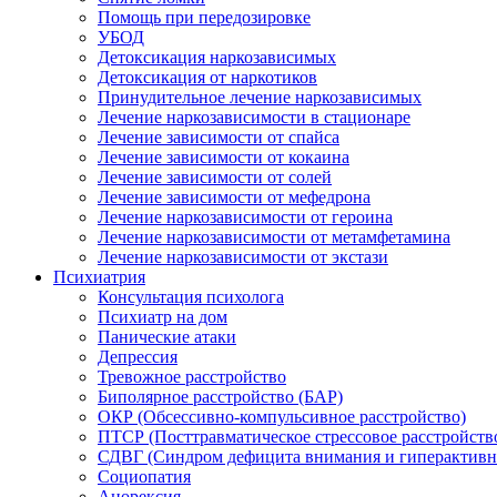
Помощь при передозировке
УБОД
Детоксикация наркозависимых
Детоксикация от наркотиков
Принудительное лечение наркозависимых
Лечение наркозависимости в стационаре
Лечение зависимости от спайса
Лечение зависимости от кокаина
Лечение зависимости от солей
Лечение зависимости от мефедрона
Лечение наркозависимости от героина
Лечение наркозависимости от метамфетамина
Лечение наркозависимости от экстази
Психиатрия
Консультация психолога
Психиатр на дом
Панические атаки
Депрессия
Тревожное расстройство
Биполярное расстройство (БАР)
ОКР (Обсессивно-компульсивное расстройство)
ПТСР (Посттравматическое стрессовое расстройств
СДВГ (Синдром дефицита внимания и гиперактивн
Социопатия
Анорексия