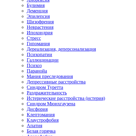
Булимия
Деменция
Эпилепсия
Шизофрения
Неврастения
Ипохондрия
Стресс
Гипомания
Дереализация, деперсонализация
Психопатии
Галлюцинации
Психоз
Паранойа
Мания преследования
Депрессивные расстройства
Синдром Туретта
Раздражительность
Истерические расстройства (истерия)
Синдром Мюнхгаузена
Дисфория
Клептомания
Клаустрофобия
Апатия
Белая горячка