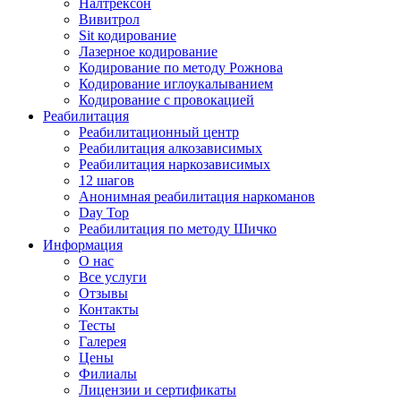
Налтрексон
Вивитрол
Sit кодирование
Лазерное кодирование
Кодирование по методу Рожнова
Кодирование иглоукалыванием
Кодирование с провокацией
Реабилитация
Реабилитационный центр
Реабилитация алкозависимых
Реабилитация наркозависимых
12 шагов
Анонимная реабилитация наркоманов
Day Top
Реабилитация по методу Шичко
Информация
О нас
Все услуги
Отзывы
Контакты
Тесты
Галерея
Цены
Филиалы
Лицензии и сертификаты