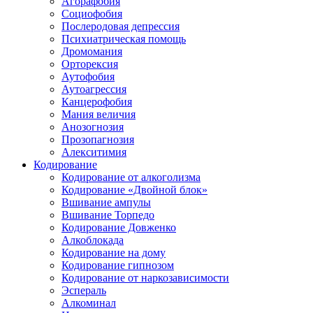
Агорафобия
Социофобия
Послеродовая депрессия
Психиатрическая помощь
Дромомания
Орторексия
Аутофобия
Аутоагрессия
Канцерофобия
Мания величия
Анозогнозия
Прозопагнозия
Алекситимия
Кодирование
Кодирование от алкоголизма
Кодирование «Двойной блок»
Вшивание ампулы
Вшивание Торпедо
Кодирование Довженко
Алкоблокада
Кодирование на дому
Кодирование гипнозом
Кодирование от наркозависимости
Эспераль
Алкоминал