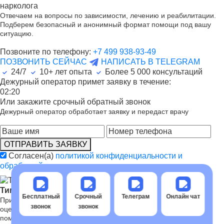
нарколога
Отвечаем на вопросы по зависимости, лечению и реабилитации.
Подберем безопасный и анонимный формат помощи под вашу
ситуацию.
Позвоните по телефону:
+7 499 938-93-49
ПОЗВОНИТЬ СЕЙЧАС
НАПИСАТЬ В TELEGRAM
24/7
10+ лет опыта
Более
5 000
консультаций
Дежурный оператор примет заявку в течение:
02:20
Или закажите срочный обратный звонок
Дежурный оператор обработает заявку и передаст врачу
ОТПРАВИТЬ ЗАЯВКУ
Согласен(а)
политикой конфиденциальности и
обработкой персональных данных.
Тимофеев Алексей Сергеевич
Бесплатный
Срочный
Телеграм
Онлайн чат
Принимает срочные обращения пациентов и родственников,
звонок
звонок
оценивает ситуацию и определяет дальнейшие шаги оказания
помощи.