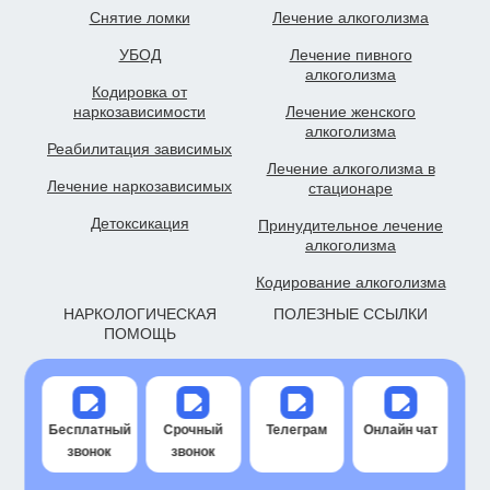
Снятие ломки
Лечение алкоголизма
УБОД
Лечение пивного
алкоголизма
Кодировка от
наркозависимости
Лечение женского
алкоголизма
Реабилитация зависимых
Лечение алкоголизма в
Лечение наркозависимых
стационаре
Детоксикация
Принудительное лечение
алкоголизма
Кодирование алкоголизма
НАРКОЛОГИЧЕСКАЯ
ПОЛЕЗНЫЕ ССЫЛКИ
ПОМОЩЬ
Наркологическая клиника
Все услуги
Капельница от запоя
Политика
конфиденциальности
Бесплатный
Срочный
Телеграм
Онлайн чат
Капельница от похмелья
звонок
звонок
Пользовательское
Вывод из запоя
cоглашение