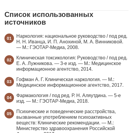
эффект бодрости. Но будьте осторожны: у пьяного
человека нарушена терморегуляция, поэтому
ледяная вода может привести к переохлаждению
Список использованных
или спазму сосудов сердца.
источников
Наркология: национальное руководство / под ред.
Н. Н. Иванца, И. П. Анохиной, М. А. Винниковой.
— М.: ГЭОТАР-Медиа, 2008.
Клиническая токсикология: Руководство / под ред.
Е. А. Лужникова. — 3-е изд. — М.: Медицинское
информационное агентство, 2014.
Гофман А. Г. Клиническая наркология. — М.:
Медицинское информационное агентство, 2017.
Фармакология / под ред. Р. Н. Аляутдина. — 5-е
изд. — М.: ГЭОТАР-Медиа, 2018.
Психические и поведенческие расстройства,
вызванные употреблением психоактивных
веществ: Клинические рекомендации. — М.:
Министерство здравоохранения Российской