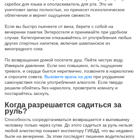
скребок для языка и ополаскиватель для рта. Это не
уничтожит запах полностью, но принесет психологическое
облегчение и вернет ощущение свежести.
Если вы быстро пьянеете от вина, берите с собой на
вечеринки пакетик Энтеросгеля и принимайте при удобном
случае. Категорически отказывайтесь от употребления любых
других спиртных напитков, включая шампанское из
виноградного сока.
По возвращении домой посетите душ. Пейте чистую воду.
Измерьте давление. Если оно повышено, есть ощущение
тревоги, и сердце бьется неритмично, позвоните в наркологию
и спросите совета.
Вызовите врача на дом
при ухудшении
самочувствия после употребления алкоголя. Если твердо
решили обойтись без нарколога, проветрите комнату и
постарайтесь заснуть.
Когда разрешается садиться за
руль?
Способность сосредотачиваться возвращается к выпившему
человеку только через сутки. До этого садиться за руль нельзя:
любой алкотестер покажет инспектору ГИБДД, что вы недавно
были на вечеринке. За этим последует лишение водительского