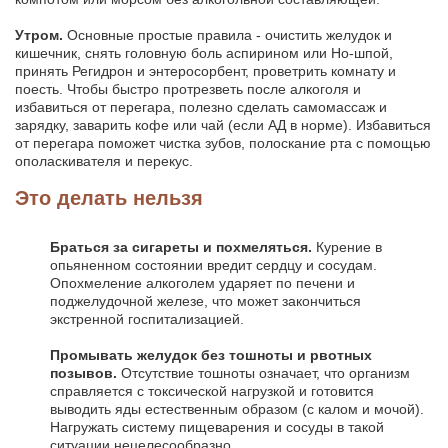
Утром.
Основные простые правила - очистить желудок и
кишечник, снять головную боль аспирином или Но-шпой,
принять Регидрон и энтеросорбент, проветрить комнату и
поесть. Чтобы быстро протрезветь после алкоголя и
избавиться от перегара, полезно сделать самомассаж и
зарядку, заварить кофе или чай (если АД в норме). Избавиться
от перегара поможет чистка зубов, полоскание рта с помощью
ополаскивателя и перекус.
Это делать нельзя
Браться за сигареты и похмеляться.
Курение в
опьяненном состоянии вредит сердцу и сосудам.
Опохмеление алкоголем ударяет по печени и
поджелудочной железе, что может закончиться
экстренной госпитализацией.
Промывать желудок без тошноты и рвотных
позывов.
Отсутствие тошноты означает, что организм
справляется с токсической нагрузкой и готовится
выводить яды естественным образом (с калом и мочой).
Нагружать систему пищеварения и сосуды в такой
ситуации нецелесообразно.