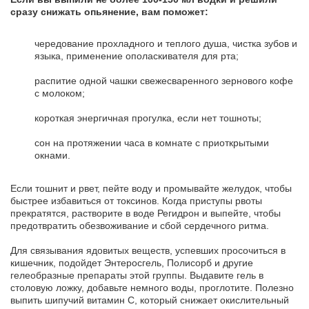
сразу снижать опьянение, вам поможет:
чередование прохладного и теплого душа, чистка зубов и
языка, применение ополаскивателя для рта;
распитие одной чашки свежесваренного зернового кофе
с молоком;
короткая энергичная прогулка, если нет тошноты;
сон на протяжении часа в комнате с приоткрытыми
окнами.
Если тошнит и рвет, пейте воду и промывайте желудок, чтобы
быстрее избавиться от токсинов. Когда приступы рвоты
прекратятся, растворите в воде Регидрон и выпейте, чтобы
предотвратить обезвоживание и сбой сердечного ритма.
Для связывания ядовитых веществ, успевших просочиться в
кишечник, подойдет Энтеросгель, Полисорб и другие
гелеобразные препараты этой группы. Выдавите гель в
столовую ложку, добавьте немного воды, проглотите. Полезно
выпить шипучий витамин С, который снижает окислительный