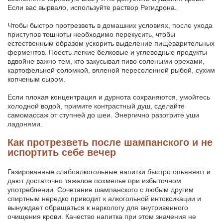
Если вас вырвало, используйте раствор Регидрона.
Чтобы быстро протрезветь в домашних условиях, после ухода
приступов тошноты необходимо перекусить, чтобы
естественным образом ускорить выделение пищеварительных
ферментов. Поесть легкие белковые и углеводные продукты
вдвойне важно тем, кто закусывал пиво солеными орехами,
картофельной соломкой, вяленой пересоленной рыбой, сухим
копченым сыром.
Если плохая концентрация и дурнота сохраняются, умойтесь
холодной водой, примите контрастный душ, сделайте
самомассаж от ступней до шеи. Энергично разотрите уши
ладонями.
Как протрезветь после шампанского и не
испортить себе вечер
Газированные слабоалкогольные напитки быстро опьяняют и
дают достаточно тяжелое похмелье при избыточном
употреблении. Сочетание шампанского с любым другим
спиртным нередко приводит к алкогольной интоксикации и
вынуждает обращаться к наркологу для внутривенного
очищения крови. Качество напитка при этом значения не