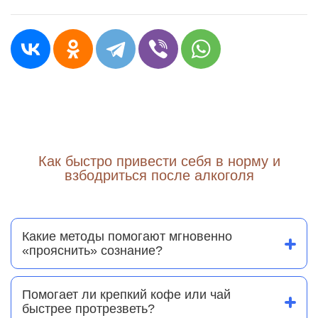
Как быстро привести себя в норму и
взбодриться после алкоголя
Какие методы помогают мгновенно
«прояснить» сознание?
Все методы кратковременного отрезвления
основаны на шоковом воздействии на нервную
систему: холодная вода на лицо, интенсивный
Помогает ли крепкий кофе или чай
массаж мочек ушей и ступней, нашатырный спирт.
быстрее протрезветь?
Это вызывает мощный приток импульсов к мозгу,