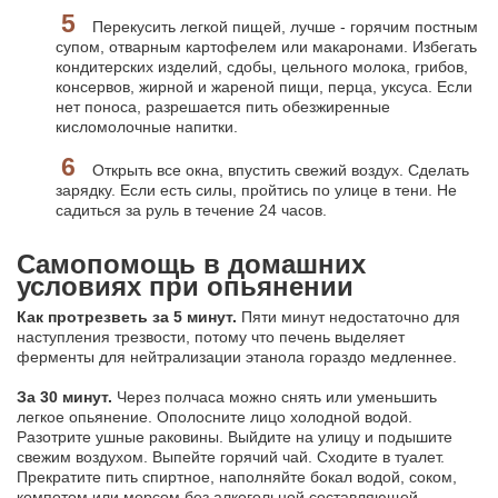
Перекусить легкой пищей, лучше - горячим постным
супом, отварным картофелем или макаронами. Избегать
кондитерских изделий, сдобы, цельного молока, грибов,
консервов, жирной и жареной пищи, перца, уксуса. Если
нет поноса, разрешается пить обезжиренные
кисломолочные напитки.
Открыть все окна, впустить свежий воздух. Сделать
зарядку. Если есть силы, пройтись по улице в тени. Не
садиться за руль в течение 24 часов.
Самопомощь в домашних
условиях при опьянении
Как протрезветь за 5 минут.
Пяти минут недостаточно для
наступления трезвости, потому что печень выделяет
ферменты для нейтрализации этанола гораздо медленнее.
За 30 минут.
Через полчаса можно снять или уменьшить
легкое опьянение. Ополосните лицо холодной водой.
Разотрите ушные раковины. Выйдите на улицу и подышите
свежим воздухом. Выпейте горячий чай. Сходите в туалет.
Прекратите пить спиртное, наполняйте бокал водой, соком,
компотом или морсом без алкогольной составляющей.