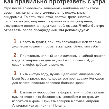
Как правильно протрезветь с утра
Утро после алкогольной вечеринки - наиболее неприятное
время, так как многие сталкиваются с похмельным
синдромом. То есть, тошнотой, рвотой, тревожностью,
сухостью во рту, мигренью, нарушением пищеварения,
отсутствием аппетита и другими проблемами.
Чтобы быстро
отрезветь после пробуждения, мы рекомендуем:
Посетить туалет, принять прохладный или теплый
душ, если тошнит - промыть желудок. Вычистить зубы.
Приготовить черный чай с лимоном и чайной ложкой
меда, альтернатива для людей без проблем с АД -
сварить кофе, добавить молоко.
Пить чистую воду, лучше щелочную минеральную.
Если была рвота, воспользоваться препаратом Регидрон
для восстановления солевого баланса крови.
Выпить энтеросорбент в форме геля, чтобы связать
яды из кишечника безопасным способом и не дать им
всосаться в кровь. Принять аспирин в случае мигрени.
Альтернатива аспирину - Но-шпа.