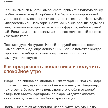
имеет.
Если вы выпили много шампанского, примите столовую ложку
разбавленного водой сорбента. Не берите активированный
уголь, он бесполезен с точки зрения отрезвления. Используйте
Энтеросгель или Полисорб. Пейте как можно больше воды без
газа, закажите или приготовьте сок из фруктов, пейте горячий
чай. Если шампанское оказывает на вас мочегонный эффект,
избегайте кофе.
Посетите душ. Не курите. Не пейте другой алкоголь после
шампанского и одновременно с ним. Это не поможет быстро
отрезветь - наоборот, вызовет отравление и плохое
самочувствие наутро.
Как протрезветь после вина и получить
спокойное утро
Умеренное винное опьянение снижает горячий чай или кофе.
Если не тошнит, нужно поесть белок и углеводы. Например,
приготовить брускетту из подсушенного хлеба и отварной
птицы или съесть картофельное пюре. Сгодятся спагетти,
нежирный бульон или суп без острых специй.
Чтобы избавиться от перегара, используйте зубную щетку,