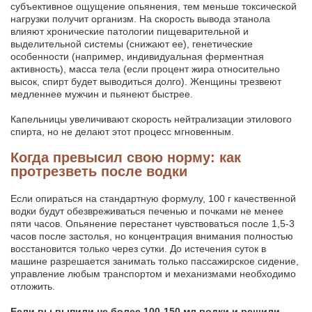
субъективное ощущение опьянения, тем меньше токсической
нагрузки получит организм. На скорость вывода этанола
влияют хронические патологии пищеварительной и
выделительной системы (снижают ее), генетические
особенности (например, индивидуальная ферментная
активность), масса тела (если процент жира относительно
высок, спирт будет выводиться долго). Женщины трезвеют
медленнее мужчин и пьянеют быстрее.
Капельницы увеличивают скорость нейтрализации этилового
спирта, но не делают этот процесс мгновенным.
Когда превысил свою норму: как
протрезветь после водки
Если опираться на стандартную формулу, 100 г качественной
водки будут обезвреживаться печенью и почками не менее
пяти часов. Опьянение перестанет чувствоваться после 1,5-3
часов после застолья, но концентрация внимания полностью
восстановится только через сутки. До истечения суток в
машине разрешается занимать только пассажирское сидение,
управление любым транспортом и механизмами необходимо
отложить.
Если вы выпили не более 100-150 мл водки и решили