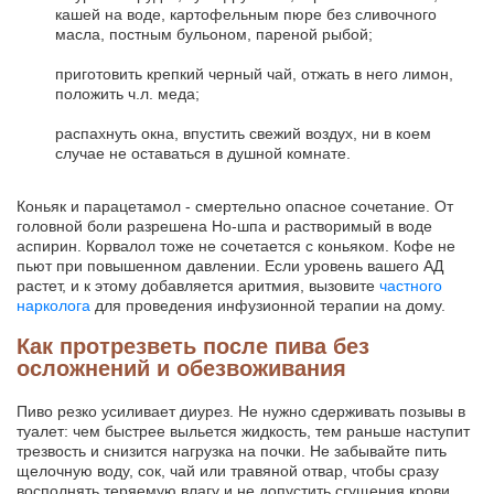
кашей на воде, картофельным пюре без сливочного
масла, постным бульоном, пареной рыбой;
приготовить крепкий черный чай, отжать в него лимон,
положить ч.л. меда;
распахнуть окна, впустить свежий воздух, ни в коем
случае не оставаться в душной комнате.
Коньяк и парацетамол - смертельно опасное сочетание. От
головной боли разрешена Но-шпа и растворимый в воде
аспирин. Корвалол тоже не сочетается с коньяком. Кофе не
пьют при повышенном давлении. Если уровень вашего АД
растет, и к этому добавляется аритмия, вызовите
частного
нарколога
для проведения инфузионной терапии на дому.
Как протрезветь после пива без
осложнений и обезвоживания
Пиво резко усиливает диурез. Не нужно сдерживать позывы в
туалет: чем быстрее выльется жидкость, тем раньше наступит
трезвость и снизится нагрузка на почки. Не забывайте пить
щелочную воду, сок, чай или травяной отвар, чтобы сразу
восполнять теряемую влагу и не допустить сгущения крови.