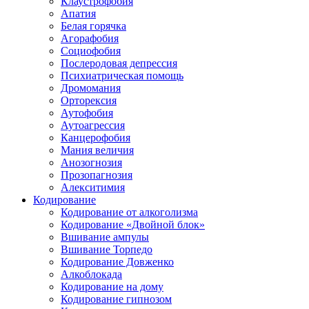
Клаустрофобия
Апатия
Белая горячка
Агорафобия
Социофобия
Послеродовая депрессия
Психиатрическая помощь
Дромомания
Орторексия
Аутофобия
Аутоагрессия
Канцерофобия
Мания величия
Анозогнозия
Прозопагнозия
Алекситимия
Кодирование
Кодирование от алкоголизма
Кодирование «Двойной блок»
Вшивание ампулы
Вшивание Торпедо
Кодирование Довженко
Алкоблокада
Кодирование на дому
Кодирование гипнозом