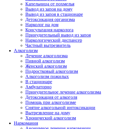
Капельница от похмелья
Вывод из запоя на дому
Вывод из запоя в стационаре
Детоксикация организма
Нарколог на дом
Консультация нарколога
Принудительный вывод из запоя
Наркологический диспансер
Частный вытрезвитель
Алкоголизм
Лечение алкоголизма
Пивной алкоголизм
Женский алкоголизм
Подростковый алкоголизм
Алкоголизм пожилых
В стационаре
Амбулаторно
Принудительное лечение алкоголизма
Детоксикация от алкоголя
Помощь при алкоголизме
Снятие алкогольной интоксикации
Вытрезвление на дому
Хронический алкоголизм
Наркомания
Анонимное лечение наркомании