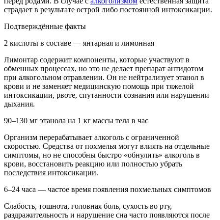
перед родами. В случае с
алкоголизмом
естественная защита
страдает в результате острой либо постоянной интоксикации.
Подтверждённые факты
2 кислоты в составе — янтарная и лимонная
Лимонтар содержит компоненты, которые участвуют в
обменных процессах, но это не делает препарат антидотом
при алкогольном отравлении. Он не нейтрализует этанол в
крови и не заменяет медицинскую помощь при тяжелой
интоксикации, рвоте, спутанности сознания или нарушении
дыхания.
90–130 мг этанола на 1 кг массы тела в час
Организм перерабатывает алкоголь с ограниченной
скоростью. Средства от похмелья могут влиять на отдельные
симптомы, но не способны быстро «обнулить» алкоголь в
крови, восстановить реакцию или полностью убрать
последствия интоксикации.
6–24 часа — частое время появления похмельных симптомов
Слабость, тошнота, головная боль, сухость во рту,
раздражительность и нарушение сна часто появляются после