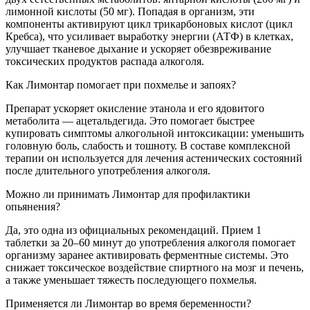
лимонной кислоты (50 мг). Попадая в организм, эти
компоненты активируют цикл трикарбоновых кислот (цикл
Кребса), что усиливает выработку энергии (АТФ) в клетках,
улучшает тканевое дыхание и ускоряет обезвреживание
токсических продуктов распада алкоголя.
Как Лимонтар помогает при похмелье и запоях?
Препарат ускоряет окисление этанола и его ядовитого
метаболита — ацетальдегида. Это помогает быстрее
купировать симптомы алкогольной интоксикации: уменьшить
головную боль, слабость и тошноту. В составе комплексной
терапии он используется для лечения астенических состояний
после длительного употребления алкоголя.
Можно ли принимать Лимонтар для профилактики
опьянения?
Да, это одна из официальных рекомендаций. Прием 1
таблетки за 20–60 минут до употребления алкоголя помогает
организму заранее активировать ферментные системы. Это
снижает токсическое воздействие спиртного на мозг и печень,
а также уменьшает тяжесть последующего похмелья.
Применяется ли Лимонтар во время беременности?