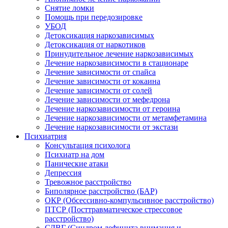
Снятие ломки
Помощь при передозировке
УБОД
Детоксикация наркозависимых
Детоксикация от наркотиков
Принудительное лечение наркозависимых
Лечение наркозависимости в стационаре
Лечение зависимости от спайса
Лечение зависимости от кокаина
Лечение зависимости от солей
Лечение зависимости от мефедрона
Лечение наркозависимости от героина
Лечение наркозависимости от метамфетамина
Лечение наркозависимости от экстази
Психиатрия
Консультация психолога
Психиатр на дом
Панические атаки
Депрессия
Тревожное расстройство
Биполярное расстройство (БАР)
ОКР (Обсессивно-компульсивное расстройство)
ПТСР (Посттравматическое стрессовое
расстройство)
СДВГ (Синдром дефицита внимания и