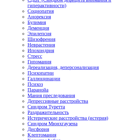
гиперактивности)
Социопатия
Анорексия
Булимия
Деменция
Эпилепсия
Шизофрения
Неврастения
Ипохондрия
Стресс
Гипомания
Дереализация, деперсонализация
Психопатии
Галлюцинации
Психоз
Паранойа
Мания преследования
Депрессивные расстройства
Синдром Туретта
Раздражительность
Истерические расстройства (истерия)
Синдром Мюнхгаузена
Дисфория
Клептомания