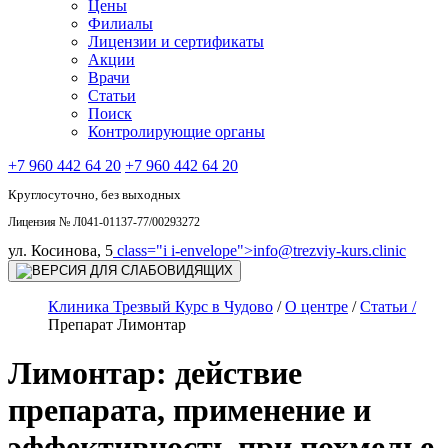
Цены
Филиалы
Лицензии и сертификаты
Акции
Врачи
Статьи
Поиск
Контролирующие органы
+7 960 442 64 20
+7 960 442 64 20
Круглосуточно, без выходных
Лицензия № Л041-01137-77/00293272
ул. Косинова, 5
class="i i-envelope">
info@trezviy-kurs.clinic
Клиника Трезвый Курс в Чудово
/
О центре
/
Статьи /
Препарат Лимонтар
Лимонтар: действие
препарата, применение и
эффективность при похмелье