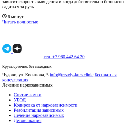
зависит скорость выведения и когда действительно безопасно
садиться за руль.
с
6 минут
Читать полностью
Ч
Имеются противопоказания, необходимо
проконсультироваться со специалистом.
18+
тел. +7 960 442 64 20
Круглосуточно, без выходных
Чудово, ул. Косинова, 5
info@trezviy-kurs.clinic
Бесплатная
консультация
Лечение наркозависимых
Снятие ломки
УБОД
Кодировка от наркозависимости
Реабилитация зависимых
Лечение наркозависимых
Детоксикация