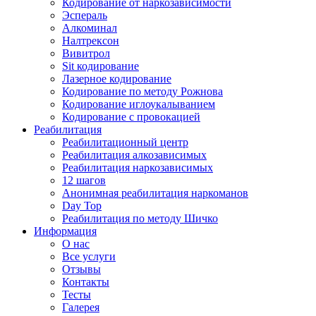
Кодирование от наркозависимости
Эспераль
Алкоминал
Налтрексон
Вивитрол
Sit кодирование
Лазерное кодирование
Кодирование по методу Рожнова
Кодирование иглоукалыванием
Кодирование с провокацией
Реабилитация
Реабилитационный центр
Реабилитация алкозависимых
Реабилитация наркозависимых
12 шагов
Анонимная реабилитация наркоманов
Day Top
Реабилитация по методу Шичко
Информация
О нас
Все услуги
Отзывы
Контакты
Тесты
Галерея