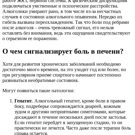
работе ЖКТ, нервной системы. К физическим дисфункциям
подключаться умственные и психические расстройства.
Алкоголики умирают рано, в том числе из-за несчастных
случаев в состоянии алкогольного опьянения. Нередко их
гибель вызвана переохлаждением. Так что боли под ребрами
после алкоголя – очень тревожный сигнал, его нельзя
оставлять без внимания, ведь эти ощущения свидетельствуют
о серьезном ее поражении.
О чем сигнализирует боль в печени?
Хотя для развития хронических заболеваний необходимо
достаточно много времени, на это уходит год или более, но
при регулярном приеме спиртного начинают постепенно
развиваться необратимые состояния.
Могут появиться такие патологии:
Гепатит
. Алкогольный гепатит, кроме боли в правом
боку, подреберье сопровождается диареей, кожным
зудом и другими неприятными симптомами, которые
досаждают в течение нескольких дней после застолья.
Если гепатит перейдет в запущенную стадию, то он
практически не лечится. Часто даже после терапии боль
справа остается.