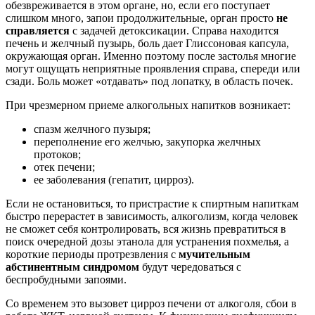
обезвреживается в этом органе, но, если его поступает
слишком много, запои продолжительные, орган просто
не
справляется
с задачей детоксикации. Справа находится
печень и желчный пузырь, боль дает Глиссоновая капсула,
окружающая орган. Именно поэтому после застолья многие
могут ощущать неприятные проявления справа, спереди или
сзади. Боль может «отдавать» под лопатку, в область почек.
При чрезмерном приеме алкогольных напитков возникает:
спазм желчного пузыря;
переполнение его желчью, закупорка желчных
протоков;
отек печени;
ее заболевания (гепатит, цирроз).
Если не остановиться, то пристрастие к спиртным напиткам
быстро перерастет в зависимость, алкоголизм, когда человек
не сможет себя контролировать, вся жизнь превратиться в
поиск очередной дозы этанола для устранения похмелья, а
короткие периоды протрезвления с
мучительным
абстинентным синдромом
будут чередоваться с
беспробудными запоями.
Со временем это вызовет цирроз печени от алкоголя, сбои в