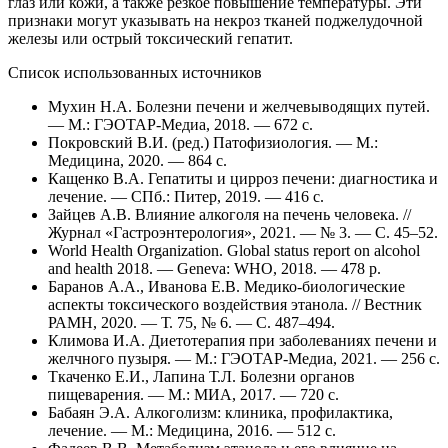
глаз или кожи, а также резкое повышение температуры. Эти
признаки могут указывать на некроз тканей поджелудочной
железы или острый токсический гепатит.
Список использованных источников
Мухин Н.А. Болезни печени и желчевыводящих путей.
— М.: ГЭОТАР-Медиа, 2018. — 672 с.
Покровский В.И. (ред.) Патофизиология. — М.:
Медицина, 2020. — 864 с.
Кащенко В.А. Гепатиты и цирроз печени: диагностика и
лечение. — СПб.: Питер, 2019. — 416 с.
Зайцев А.В. Влияние алкоголя на печень человека. //
Журнал «Гастроэнтерология», 2021. — № 3. — С. 45–52.
World Health Organization. Global status report on alcohol
and health 2018. — Geneva: WHO, 2018. — 478 p.
Баранов А.А., Иванова Е.В. Медико-биологические
аспекты токсического воздействия этанола. // Вестник
РАМН, 2020. — Т. 75, № 6. — С. 487–494.
Климова И.А. Диетотерапия при заболеваниях печени и
желчного пузыря. — М.: ГЭОТАР-Медиа, 2021. — 256 с.
Ткаченко Е.И., Лапина Т.Л. Болезни органов
пищеварения. — М.: МИА, 2017. — 720 с.
Бабаян Э.А. Алкоголизм: клиника, профилактика,
лечение. — М.: Медицина, 2016. — 512 с.