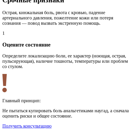
Срочные признаки
Острая, кинжальная боль, рвота с кровью, падение
артериального давления, пожелтение кожи или потеря
сознания — повод вызвать экстренную помощь.
1
2
Оцените состояние
Определите локализацию боли, ее характер (ноющая, острая,
Н
пульсирующая), наличие тошноты, температуры или проблем
н
со стулом.
к
Главный принцип:
Не пытаться купировать боль анальгетиками наугад, а сначала
оценить риски и общее состояние.
Получить консультацию