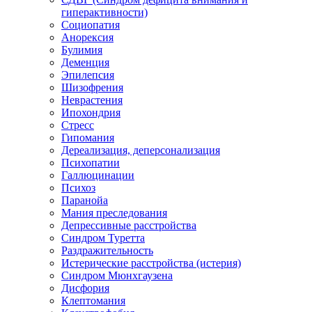
гиперактивности)
Социопатия
Анорексия
Булимия
Деменция
Эпилепсия
Шизофрения
Неврастения
Ипохондрия
Стресс
Гипомания
Дереализация, деперсонализация
Психопатии
Галлюцинации
Психоз
Паранойа
Мания преследования
Депрессивные расстройства
Синдром Туретта
Раздражительность
Истерические расстройства (истерия)
Синдром Мюнхгаузена
Дисфория
Клептомания