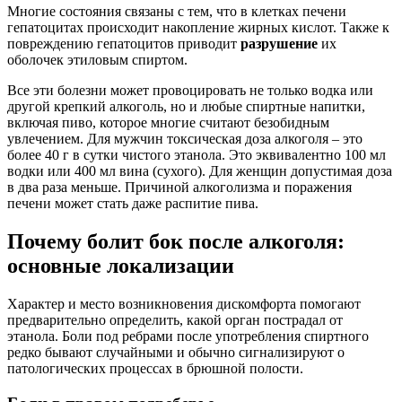
Многие состояния связаны с тем, что в клетках печени
гепатоцитах происходит накопление жирных кислот. Также к
повреждению гепатоцитов приводит
разрушение
их
оболочек этиловым спиртом.
Все эти болезни может провоцировать не только водка или
другой крепкий алкоголь, но и любые спиртные напитки,
включая пиво, которое многие считают безобидным
увлечением. Для мужчин токсическая доза алкоголя – это
более 40 г в сутки чистого этанола. Это эквивалентно 100 мл
водки или 400 мл вина (сухого). Для женщин допустимая доза
в два раза меньше. Причиной алкоголизма и поражения
печени может стать даже распитие пива.
Почему болит бок после алкоголя:
основные локализации
Характер и место возникновения дискомфорта помогают
предварительно определить, какой орган пострадал от
этанола. Боли под ребрами после употребления спиртного
редко бывают случайными и обычно сигнализируют о
патологических процессах в брюшной полости.