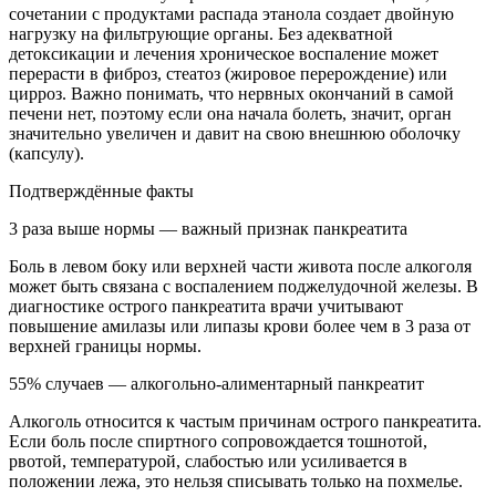
сочетании с продуктами распада этанола создает двойную
нагрузку на фильтрующие органы. Без адекватной
детоксикации и лечения хроническое воспаление может
перерасти в фиброз, стеатоз (жировое перерождение) или
цирроз. Важно понимать, что нервных окончаний в самой
печени нет, поэтому если она начала болеть, значит, орган
значительно увеличен и давит на свою внешнюю оболочку
(капсулу).
Подтверждённые факты
3 раза выше нормы — важный признак панкреатита
Боль в левом боку или верхней части живота после алкоголя
может быть связана с воспалением поджелудочной железы. В
диагностике острого панкреатита врачи учитывают
повышение амилазы или липазы крови более чем в 3 раза от
верхней границы нормы.
55% случаев — алкогольно-алиментарный панкреатит
Алкоголь относится к частым причинам острого панкреатита.
Если боль после спиртного сопровождается тошнотой,
рвотой, температурой, слабостью или усиливается в
положении лежа, это нельзя списывать только на похмелье.