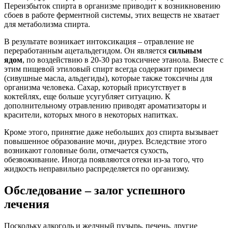
Переизбыток спирта в организме приводит к возникновению
сбоев в работе ферментной системы, этих веществ не хватает
для метаболизма спирта.
В результате возникает интоксикация – отравление не
переработанным ацетальдегидом. Он является
сильным
ядом
, по воздействию в 20-30 раз токсичнее этанола. Вместе с
этим пищевой этиловый спирт всегда содержит примеси
(сивушные масла, альдегиды), которые также токсичны для
организма человека. Сахар, который присутствует в
коктейлях, еще больше усугубляет ситуацию. К
дополнительному отравлению приводят ароматизаторы и
красители, которых много в некоторых напитках.
Кроме этого, принятие даже небольших доз спирта вызывает
повышенное образование мочи, диурез. Вследствие этого
возникают головные боли, отмечается сухость,
обезвоживание. Иногда появляются отеки из-за того, что
жидкость неправильно распределяется по организму.
Обследование – залог успешного
лечения
Поскольку алкоголь и желчный пузырь, печень, другие