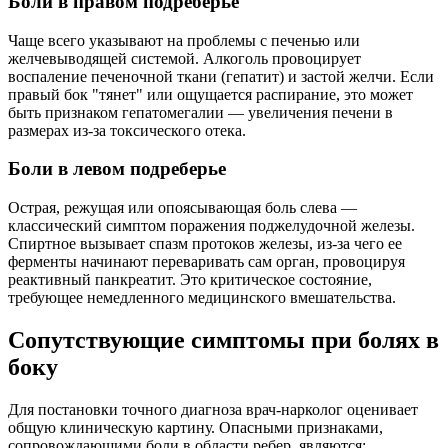
Боли в правом подреберье
Чаще всего указывают на проблемы с печенью или
желчевыводящей системой. Алкоголь провоцирует
воспаление печеночной ткани (гепатит) и застой желчи. Если
правый бок "тянет" или ощущается распирание, это может
быть признаком гепатомегалии — увеличения печени в
размерах из-за токсического отека.
Боли в левом подреберье
Острая, режущая или опоясывающая боль слева —
классический симптом поражения поджелудочной железы.
Спиртное вызывает спазм протоков железы, из-за чего ее
ферменты начинают переваривать сам орган, провоцируя
реактивный панкреатит. Это критическое состояние,
требующее немедленного медицинского вмешательства.
Сопутствующие симптомы при болях в
боку
Для постановки точного диагноза врач-нарколог оценивает
общую клиническую картину. Опасными признаками,
сопровождающими боли в области ребер, являются: