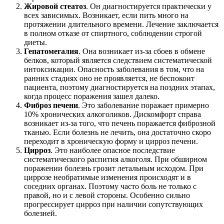
Жировой стеатоз
. Он диагностируется практически у
всех зависимых. Возникает, если пить много на
протяжении длительного времени. Лечение заключается
в полном отказе от спиртного, соблюдении строгой
диеты.
Гепатомегалия
. Она возникает из-за сбоев в обмене
белков, который является следствием систематической
интоксикации. Опасность заболевания в том, что на
ранних стадиях оно не проявляется, не беспокоит
пациента, поэтому диагностируется на поздних этапах,
когда процесс поражения зашел далеко.
Фиброз печени
. Это заболевание поражает примерно
10% хронических алкоголиков. Дискомфорт справа
возникает из-за того, что печень поражается фиброзной
тканью. Если болезнь не лечить, она достаточно скоро
переходит в хроническую форму и цирроз печени.
Цирроз
. Это наиболее опасное последствие
систематического распития алкоголя. При обширном
поражении болезнь грозит летальным исходом. При
циррозе необратимые изменения происходят и в
соседних органах. Поэтому часто боль не только с
правой, но и с левой стороны. Особенно сильно
прогрессирует цирроз при наличии сопутствующих
болезней.