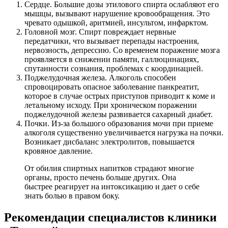
Сердце. Большие дозы этилового спирта ослабляют его
мышцы, вызывают нарушение кровообращения. Это
чревато одышкой, аритмией, инсультом, инфарктом.
Головной мозг. Спирт повреждает нервные
передатчики, что вызывает перепады настроения,
нервозность, депрессию. Со временем поражение мозга
проявляется в снижении памяти, галлюцинациях,
спутанности сознания, проблемах с координацией.
Поджелудочная железа. Алкоголь способен
спровоцировать опасное заболевание панкреатит,
которое в случае острых приступов приводит к коме и
летальному исходу. При хроническом поражении
поджелудочной железы развивается сахарный диабет.
Почки. Из-за большого образования мочи при приеме
алкоголя существенно увеличивается нагрузка на почки.
Возникает дисбаланс электролитов, повышается
кровяное давление.
От обилия спиртных напитков страдают многие
органы, просто печень больше других. Она
быстрее реагирует на интоксикацию и дает о себе
знать болью в правом боку.
Рекомендации специалистов клиники