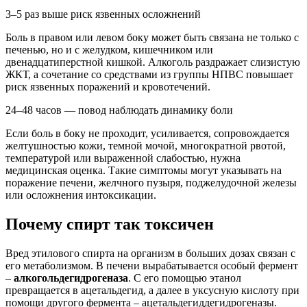
3–5 раз выше риск язвенных осложнений
Боль в правом или левом боку может быть связана не только с
печенью, но и с желудком, кишечником или
двенадцатиперстной кишкой. Алкоголь раздражает слизистую
ЖКТ, а сочетание со средствами из группы НПВС повышает
риск язвенных поражений и кровотечений.
24–48 часов — повод наблюдать динамику боли
Если боль в боку не проходит, усиливается, сопровождается
желтушностью кожи, темной мочой, многократной рвотой,
температурой или выраженной слабостью, нужна
медицинская оценка. Такие симптомы могут указывать на
поражение печени, желчного пузыря, поджелудочной железы
или осложнения интоксикации.
Почему спирт так токсичен
Вред этилового спирта на организм в больших дозах связан с
его метаболизмом. В печени вырабатывается особый фермент
–
алкогольдегидрогеназа
. С его помощью этанол
превращается в ацетальдегид, а далее в уксусную кислоту при
помощи другого фермента – ацетальдегиддегидрогеназы.