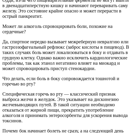
Одди, из-за чего пищеварительные ферменты не могут выйти
в двенадцатиперстную кишку и начинают переваривать саму
железу. Это состояние крайне опасно и может перерасти в
острый панкреатит.
Может ли алкоголь спровоцировать боли, похожие на
сердечные?
Да, спиртное нередко вызывает межреберную невралгию или
гастроэзофагеальный рефлюкс (заброс кислоты в пищевод). В
таких случаях боль может локализоваться в боку и отдавать в
грудную клетку. Однако важно исключить кардиологические
проблемы, так как этанол негативно влияет на миокард и
может спровоцировать приступ стенокардии.
Что делать, если боль в боку сопровождается тошнотой и
горечью во рту?
Специфическая горечь во рту — классический признак
выброса желчи в желудок. Это указывает на дискинезию
желчевыводящих путей. В такой ситуации необходимо
отказаться от жирной пищи, прекратить употребление
алкоголя и принимать энтеросорбенты для ускорения вывода
токсинов.
Почему бок начинает болеть не сразу, а на следующий день