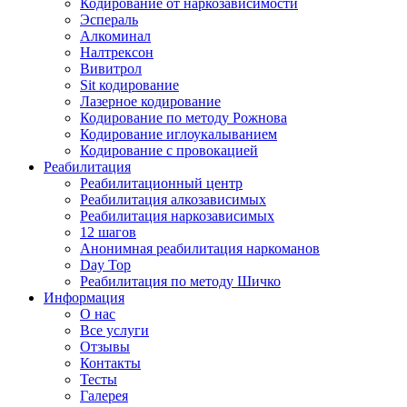
Кодирование от наркозависимости
Эспераль
Алкоминал
Налтрексон
Вивитрол
Sit кодирование
Лазерное кодирование
Кодирование по методу Рожнова
Кодирование иглоукалыванием
Кодирование с провокацией
Реабилитация
Реабилитационный центр
Реабилитация алкозависимых
Реабилитация наркозависимых
12 шагов
Анонимная реабилитация наркоманов
Day Top
Реабилитация по методу Шичко
Информация
О нас
Все услуги
Отзывы
Контакты
Тесты
Галерея