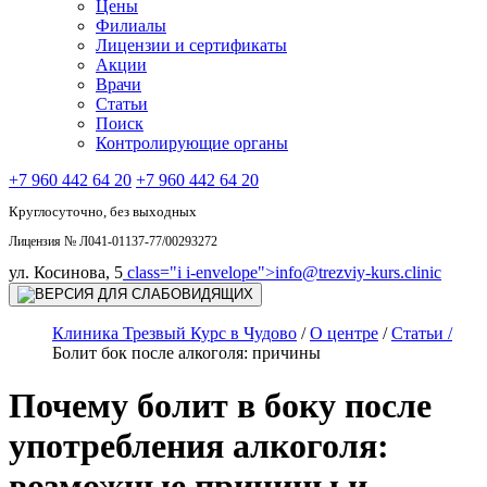
Цены
Филиалы
Лицензии и сертификаты
Акции
Врачи
Статьи
Поиск
Контролирующие органы
+7 960 442 64 20
+7 960 442 64 20
Круглосуточно, без выходных
Лицензия № Л041-01137-77/00293272
ул. Косинова, 5
class="i i-envelope">
info@trezviy-kurs.clinic
Клиника Трезвый Курс в Чудово
/
О центре
/
Статьи /
Болит бок после алкоголя: причины
Почему болит в боку после
употребления алкоголя:
возможные причины и