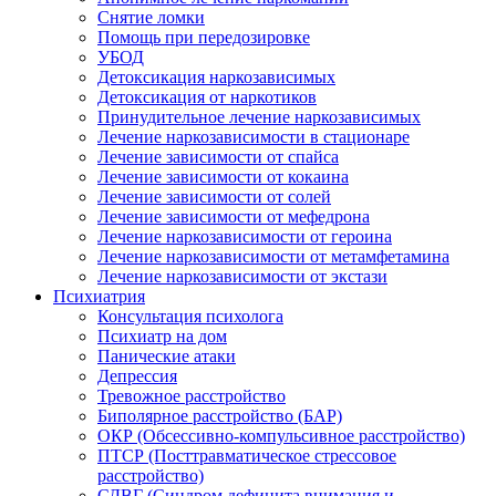
Снятие ломки
Помощь при передозировке
УБОД
Детоксикация наркозависимых
Детоксикация от наркотиков
Принудительное лечение наркозависимых
Лечение наркозависимости в стационаре
Лечение зависимости от спайса
Лечение зависимости от кокаина
Лечение зависимости от солей
Лечение зависимости от мефедрона
Лечение наркозависимости от героина
Лечение наркозависимости от метамфетамина
Лечение наркозависимости от экстази
Психиатрия
Консультация психолога
Психиатр на дом
Панические атаки
Депрессия
Тревожное расстройство
Биполярное расстройство (БАР)
ОКР (Обсессивно-компульсивное расстройство)
ПТСР (Посттравматическое стрессовое
расстройство)
СДВГ (Синдром дефицита внимания и