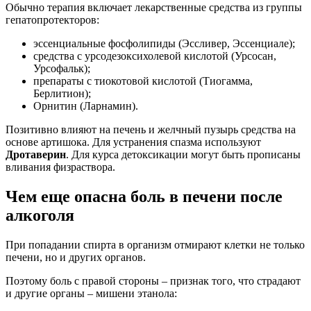
Обычно терапия включает лекарственные средства из группы
гепатопротекторов:
эссенциальные фосфолипиды (Эссливер, Эссенциале);
средства с урсодезоксихолевой кислотой (Урсосан,
Урсофальк);
препараты с тиокотовой кислотой (Тиогамма,
Берлитион);
Орнитин (Ларнамин).
Позитивно влияют на печень и желчный пузырь средства на
основе артишока. Для устранения спазма используют
Дротаверин
. Для курса детоксикации могут быть прописаны
вливания физраствора.
Чем еще опасна боль в печени после
алкоголя
При попадании спирта в организм отмирают клетки не только
печени, но и других органов.
Поэтому боль с правой стороны – признак того, что страдают
и другие органы – мишени этанола: