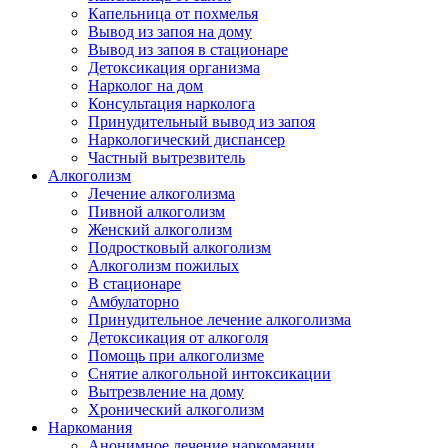
Капельница от похмелья
Вывод из запоя на дому
Вывод из запоя в стационаре
Детоксикация организма
Нарколог на дом
Консультация нарколога
Принудительный вывод из запоя
Наркологический диспансер
Частный вытрезвитель
Алкоголизм
Лечение алкоголизма
Пивной алкоголизм
Женский алкоголизм
Подростковый алкоголизм
Алкоголизм пожилых
В стационаре
Амбулаторно
Принудительное лечение алкоголизма
Детоксикация от алкоголя
Помощь при алкоголизме
Снятие алкогольной интоксикации
Вытрезвление на дому
Хронический алкоголизм
Наркомания
Анонимное лечение наркомании