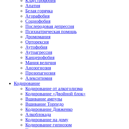
Клаустрофобия
Апатия
Белая горячка
Агорафобия
Социофобия
Послеродовая депрессия
Психиатрическая помощь
Дромомания
Орторексия
Аутофобия
Аутоагрессия
Канцерофобия
Мания величия
Анозогнозия
Прозопагнозия
Алекситимия
Кодирование
Кодирование от алкоголизма
Кодирование «Двойной блок»
Вшивание ампулы
Вшивание Торпедо
Кодирование Довженко
Алкоблокада
Кодирование на дому
Кодирование гипнозом