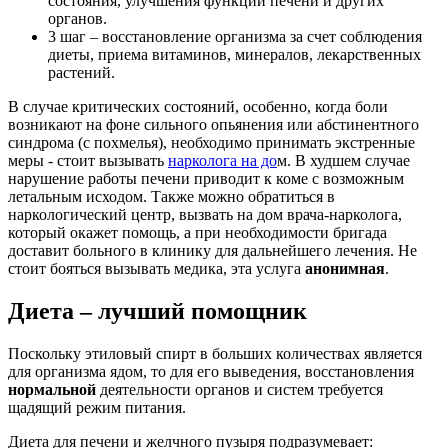
состояния, улучшения функций печени и других
органов.
3 шаг – восстановление организма за счет соблюдения
диеты, приема витаминов, минералов, лекарственных
растений.
В случае критических состояний, особенно, когда боли
возникают на фоне сильного опьянения или абстинентного
синдрома (с похмелья), необходимо принимать экстренные
меры - стоит вызывать
нарколога на до
м. В худшем случае
нарушение работы печени приводит к коме с возможным
летальным исходом. Также можно обратиться в
наркологический центр, вызвать на дом врача-нарколога,
который окажет помощь, а при необходимости бригада
доставит больного в клинику для дальнейшего лечения. Не
стоит бояться вызывать медика, эта услуга
анонимная
.
Диета – лучший помощник
Поскольку этиловый спирт в больших количествах является
для организма ядом, то для его выведения, восстановления
нормальной
деятельности органов и систем требуется
щадящий режим питания.
Диета для печени и желчного пузыря подразумевает: