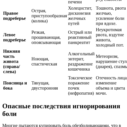
печени
Холецистит,
Тошнота, рвота
Острая,
Правое
дискинезия
желчью,
приступообразная
подреберье
желчных
усиление боли
(колика)
путей
при вдохе.
Неукротимая
Резкая,
Острый или
Левое
рвота, вздутие
прошивающая,
реактивный
подреберье
живота,
опоясывающая
панкреатит
холодный пот.
Нижняя
Алкогольный
часть
Метеоризм,
Ноющая,
энтерит,
живота
нарушение стул
спастическая
раздражение
(справа/
(диарея), спазм
кишечника
слева)
Токсическое
Отечность лица
Поясница и
Тянущая,
поражение
изменение
бока
двусторонняя
почек
объема и цвета
(нефропатия)
мочи.
Опасные последствия игнорирования
боли
Многие пытаются купировать боль обезболивающими, что в